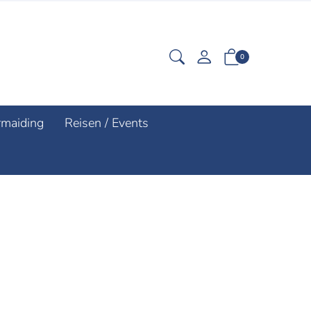
0
rmaiding
Reisen / Events