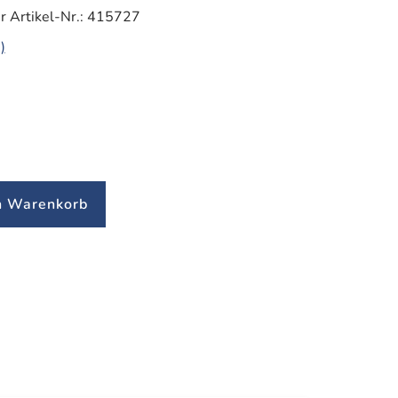
r Artikel-Nr.:
415727
)
n Warenkorb