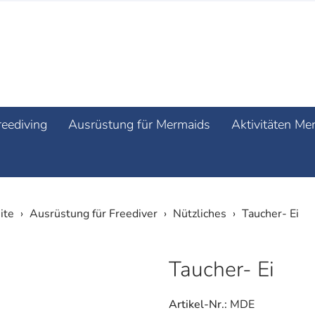
reediving
Ausrüstung für Mermaids
Aktivitäten Me
ite
Ausrüstung für Freediver
Nützliches
Taucher- Ei
Taucher- Ei
Artikel-Nr.:
MDE