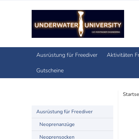
Ausrüstung für Freediver
Aktivitäten F
Gutscheine
Startse
Nützliches
Ausrüstung für Freediver
Neoprenanzüge
Neoprensocken