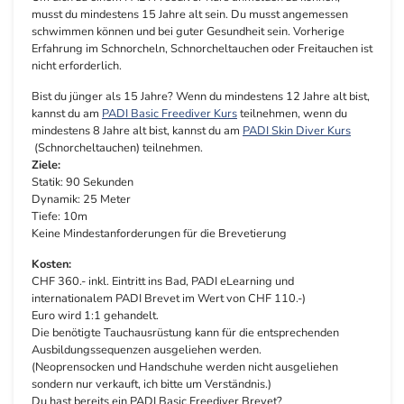
musst du mindestens 15 Jahre alt sein. Du musst angemessen
schwimmen können und bei guter Gesundheit sein. Vorherige
Erfahrung im Schnorcheln, Schnorcheltauchen oder Freitauchen ist
nicht erforderlich.
Bist du jünger als 15 Jahre? Wenn du mindestens 12 Jahre alt bist,
kannst du am
PADI Basic Freediver Kurs
teilnehmen, wenn du
mindestens 8 Jahre alt bist, kannst du am
PADI Skin Diver Kurs
(Schnorcheltauchen) teilnehmen.
Ziele:
Statik: 90 Sekunden
Dynamik: 25 Meter
Tiefe: 10m
Keine Mindestanforderungen für die Brevetierung
Kosten:
CHF 360
.-
inkl. Eintritt ins Bad, PADI eLearning und
internationalem PADI Brevet im Wert von CHF 110.-)
Euro wird 1:1 gehandelt.
Die benötigte Tauchausrüstung kann für die entsprechenden
Ausbildungssequenzen ausgeliehen werden.
(Neoprensocken und Handschuhe werden nicht ausgeliehen
sondern nur verkauft, ich bitte um Verständnis.)
Du hast bereits ein PADI Basic Freediver Brevet?