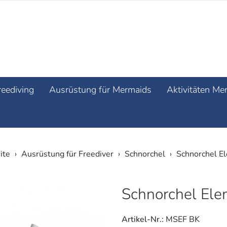
reediving
Ausrüstung für Mermaids
Aktivitäten Me
ite
Ausrüstung für Freediver
Schnorchel
Schnorchel El
Schnorchel Ele
Artikel-Nr.:
MSEF BK