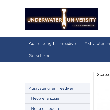
Ausrüstung für Freediver
Aktivitäten F
Gutscheine
Startse
Schnorchel
Ausrüstung für Freediver
Neoprenanzüge
Neoprensocken