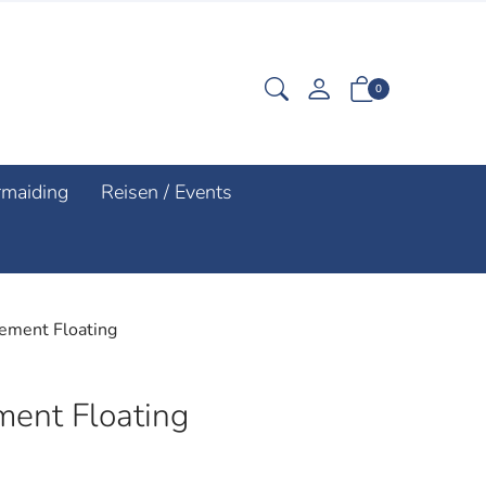
0
rmaiding
Reisen / Events
ement Floating
ment Floating