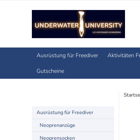
Ausrüstung für Freediver
Aktivitäten F
Gutscheine
Startse
Masken
Ausrüstung für Freediver
Neoprenanzüge
Neoprensocken