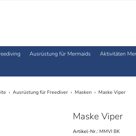
reediving
Ausrüstung für Mermaids
Aktivitäten Me
ite
Ausrüstung für Freediver
Masken
Maske Viper
Maske Viper
Artikel-Nr.:
MMVI BK