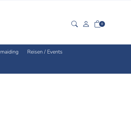
0
rmaiding
Reisen / Events