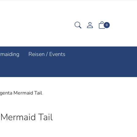
0
rmaiding
Reisen / Events
genta Mermaid Tail
Mermaid Tail